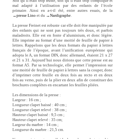
Soit qu’il était trop fruste, soit qu’il était trop compliqué et
mal adapté à l’utilisation par des enfants de l’école
primaire. Ainsi en a-t-il été, entre autres essais, de la
→presse Lino
et du
→Nardigraphe
.
La presse Freinet est robuste car elle doit être manipulée par
des enfants qui ne sont pas toujours très doux, et parfois
maladroits. Elle est en fonte d’aluminium, et donc légère.
Elle imprime au format d’une moitié de feuille de papier à
lettres. Rappelons que les deux formats du papier à lettres
français de l’époque, avant l’unification européenne qui
adopta le A, un format DIN, donc allemand, étaient 21 x 27
et 21 x 31. Aujourd’hui nous dirions que cette presse est au
format A5. Par sa technologie, elle permet l’impression sur
une moitié de feuille de papier à lettres sans la couper, donc
d’imprimer cette feuille en deux fois au recto et en deux
fois au verso, puis de la plier en deux afin de constituer des
brochures complètes en encartant les feuilles pliées.
Les dimensions de la presse :
Largeur : 16 cm ;
Longueur clapet baissé : 40 cm ;
Longueur clapet relevé : 38 cm ;
Hauteur clapet baissé : 9,5 cm ;
Hauteur clapet relevé : 35 cm;
Largeur du marbre : 14 cm ;
Longueur du marbre : 21,5 cm.