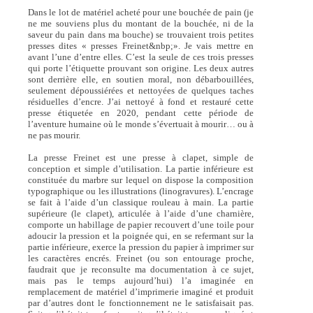
Dans le lot de matériel acheté pour une bouchée de pain (je
ne me souviens plus du montant de la bouchée, ni de la
saveur du pain dans ma bouche) se trouvaient trois petites
presses dites « presses Freinet&nbp;». Je vais mettre en
avant l’une d’entre elles. C’est la seule de ces trois presses
qui porte l’étiquette prouvant son origine. Les deux autres
sont derrière elle, en soutien moral, non débarbouillées,
seulement dépoussiérées et nettoyées de quelques taches
résiduelles d’encre. J’ai nettoyé à fond et restauré cette
presse étiquetée en 2020, pendant cette période de
l’aventure humaine où le monde s’évertuait à mourir… ou à
ne pas mourir.
La presse Freinet est une presse à clapet, simple de
conception et simple d’utilisation. La partie inférieure est
constituée du marbre sur lequel on dispose la composition
typographique ou les illustrations (linogravures). L’encrage
se fait à l’aide d’un classique rouleau à main. La partie
supérieure (le clapet), articulée à l’aide d’une charnière,
comporte un habillage de papier recouvert d’une toile pour
adoucir la pression et la poignée qui, en se refermant sur la
partie inférieure, exerce la pression du papier à imprimer sur
les caractères encrés. Freinet (ou son entourage proche,
faudrait que je reconsulte ma documentation à ce sujet,
mais pas le temps aujourd’hui) l’a imaginée en
remplacement de matériel d’imprimerie imaginé et produit
par d’autres dont le fonctionnement ne le satisfaisait pas.