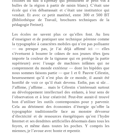
collines du sud d’Épernay qui produisent le petit vin à
bulles de la région à partir de raisin blanc). C’était une
école qui s’en débarrassait et c’était une institutrice qui
vendait. Et avec ce petit matériel, entre 300 et 500 BT
(Bibliothèque de Travail, brochures techniques de la
pédagogie Freinet).
Les écoles ne savent plus ce qu’elles font. Au lieu
d’enseigner et de pratiquer une technique pérenne comme
la typographie à caractères mobiles qui n’est pas polluante
— ou presque pas, je l’ai déjà affirmé ici — elles
s’évertuent à bourrer le crânes de nos jeunes têtes (peu
importe la couleur de la tignasse qui en protège la partie
supérieure) avec l’usage de machines infâmes qui ne
comprennent du monde extérieur — dont les bipèdes que
nous sommes faisons partie — que 1 et 0. Pauvre Célestin,
heureusement qu’il n’est plus de ce monde, il aurait été
horrifié de voir ce qu’il était devenu. Enfin, pas si sûr…
J’affirme, j’affirme… mais le Célestin s’intéressait surtout
au développement intellectuel des enfants, à leur sens de
l’observation et à leur créativité. Peut-être aurait-il trouvé
bon d’utiliser les outils contemporains pour y parvenir.
Cela au détriment des économies d’énergie qu’offre la
typographie traditionnelle face au monstre dévoreur
d’électricité et de ressources énergétiques qu’est l’hydre
Internet et ses dendrites artificielles désormais dans tous les
foyers, et même dans toutes les poches. Y compris les
miennes, je l’avoue avec honte et repentir.