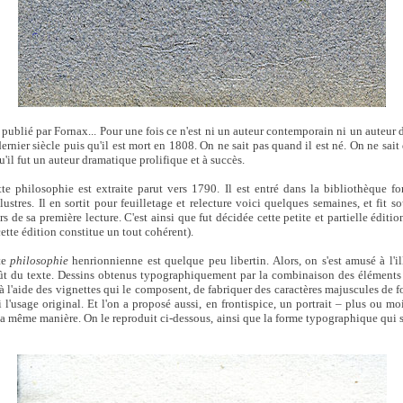
publié par Fornax... Pour une fois ce n'est ni un auteur contemporain ni un auteur
ernier siècle puis qu'il est mort en 1808. On ne sait pas quand il est né. On ne sait 
u'il fut un auteur dramatique prolifique et à succès.
te philosophie est extraite parut vers 1790. Il est entré dans la bibliothèque f
ustres. Il en sortit pour feuilletage et relecture voici quelques semaines, et fit sou
 de sa première lecture. C'est ainsi que fut décidée cette petite et partielle édition
cette édition constitue un tout cohérent).
te
philosophie
henrionnienne est quelque peu libertin. Alors, on s'est amusé à l'il
ût du texte. Dessins obtenus typographiquement par la combinaison des éléments
à l'aide des vignettes qui le composent, de fabriquer des caractères majuscules de f
 l'usage original. Et l'on a proposé aussi, en frontispice, un portrait – plus ou m
e la même manière. On le reproduit ci-dessous, ainsi que la forme typographique qui 