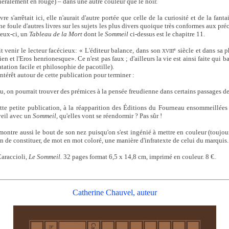
néralement en rouge) – dans une autre couleur que le noir.
re s'arrêtait ici, elle n'aurait d'autre portée que celle de la curiosité et de la fantaisi
ne foule d'autres livres sur les sujets les plus divers quoique très conformes aux préc
ceux-ci, un
Tableau de la Mort
dont le
Sommeil
ci-dessus est le chapitre 11.
it venir le lecteur facécieux: « L'éditeur balance, dans son
siècle et dans sa p
e
XVIII
en et l'Eros henrionesque». Ce n'est pas faux ; d'ailleurs la vie est ainsi faite qui b
tatation facile et philosophie de pacotille).
ntérêt autour de cette publication pour terminer :
, on pourrait trouver des prémices à la pensée freudienne dans certains passages d
ette petite publication, à la réapparition des Éditions du Fourneau ensommeillée
veil avec un
Sommeil,
qu'elles vont se réendormir ? Pas sûr !
tre aussi le bout de son nez puisqu'on s'est ingénié à mettre en couleur (toujours
n de constituer, de mot en mot coloré, une manière d'infratexte de celui du marquis.
araccioli,
Le Sommeil.
32 pages format 6,5 x 14,8 cm, imprimé en couleur. 8 €.
Catherine Chauvel, auteur