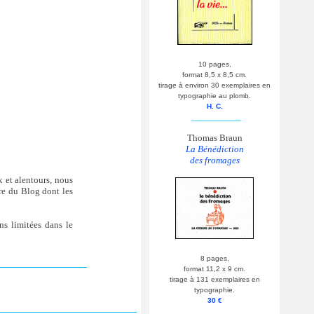
10 pages,
format 8,5 x 8,5 cm.
tirage à environ 30 exemplaires en
typographie au plomb.
H. C.
__________
Thomas Braun
La Bénédiction
des fromages
x et alentours, nous
re du Blog dont les
ons limitées dans le
8 pages,
format 11,2 x 9 cm.
tirage à 131 exemplaires en
typographie.
30 €
__________