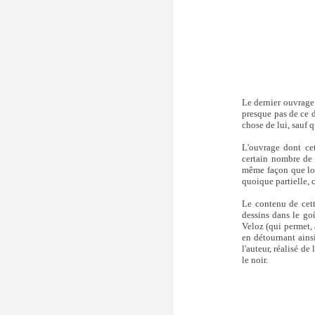
Le dernier ouvrage 
presque pas de ce d
chose de lui, sauf q
L'ouvrage dont cet
certain nombre de l
même façon que lors
quoique partielle, 
Le contenu de cet
dessins dans le go
Veloz (qui permet, 
en détournant ainsi
l'auteur, réalisé d
le noir.