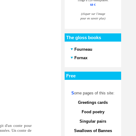
Tirage à 120 exemplaires.
60 €
(cliquer sur l'image
pour en savoir plus)
The gloss books
Fourneau
Fornax
Free
S
ome pages of this site:
Greetings cards
Food poetry
Singular pairs
git d'un conte pour
 années. Un conte de
Swallows of Bannes