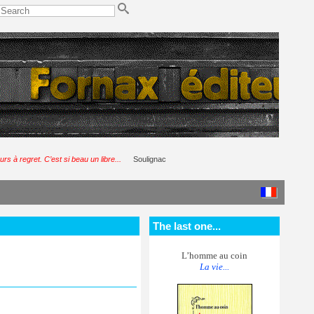
urs à regret. C’est si beau un libre...
Soulignac
The last one...
L’homme au coin
La vie...