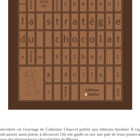
précédent est l'ouvrage de Catherine Chauvel publié aux éditions Anisther. Il s'a
nds auront aussi plaisir à découvrir s'ils ont gardé en eux une part de leurs jeunes
oque des réjouissances chocolatières de Pâques.