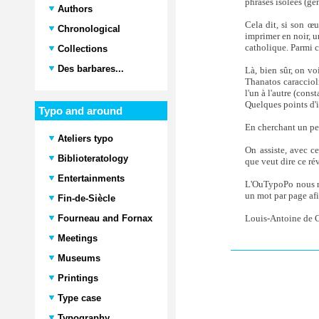
phrases isolées (gé
Authors
Cela dit, si son œuv
Chronological
imprimer en noir, u
catholique. Parmi 
Collections
Des barbares...
Là, bien sûr, on vo
Thanatos caraccioli
l'un à l'autre (cons
Quelques points d'i
Typo and around
En cherchant un peu
Ateliers typo
On assiste, avec c
Biblioteratology
que veut dire ce ré
Entertainments
L'OuTypoPo nous mon
un mot par page afi
Fin-de-Siècle
Fourneau and Fornax
Louis-Antoine de C
Meetings
Museums
Printings
Type case
Typography