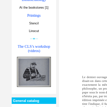
At the bookstores [1]
Printings
Stencil
Linocut
—♦—
The CLS’s workshop
(videos)
Le dernier ouvrage
disait-on dans cet
exactement la mêm
philosophe, un pe
pape sous le nom d
n'hésita pas, par t
édition imprimée e
General catalog
titre l'indique, il