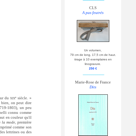
CLS
A pas feutrés
Un volumen,
79 cm de long, 17,5 cm de haut.
tirage à 10 exemplaires en
linogravure.
250 €
__________
Marie-Rose de France
Dits
eur du
siècle. »
e
XIX
 bien, on peut dire
1719-1803), un peu
anelli connu comme
ut en couleur qu'il
à la mode,
première
mprimé comme son
des lettrines ou des