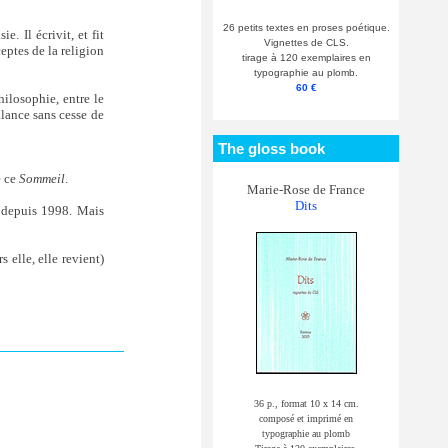
26 petits textes en proses poétique.
e. Il écrivit, et fit
Vignettes de CLS.
eptes de la religion
tirage à 120 exemplaires en
typographie au plomb.
60 €
hilosophie, entre le
alance sans cesse de
The gloss book
e ce
Sommeil
.
Marie-Rose de France
Dits
s depuis 1998. Mais
 elle, elle revient)
36 p., format 10 x 14 cm.
composé et imprimé en
typographie au plomb