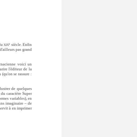
 du
siècle. Enfin
e
XIX
d'ailleurs pas grand
ornacienne voici un
rire l'éditeur de la
 (qu'on se rassure :
lustrer de quelques
 du caractère Super
ormes variables), en
oins imaginaire – de
servit à en imprimer