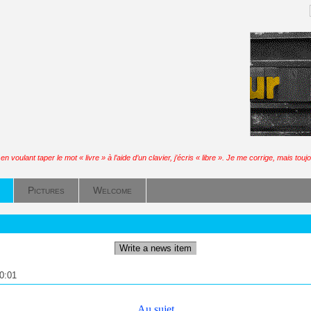
n voulant taper le mot « livre » à l’aide d’un clavier, j’écris « libre ». Je me corrige, mais toujo
Pictures
Welcome
Write a news item
0:01
Au sujet