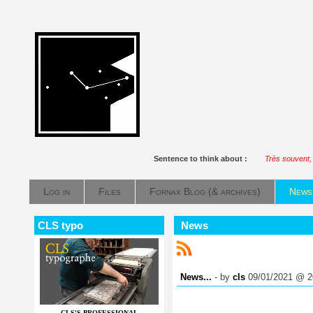
Sentence to think about :
Très souvent, e
Log in
Files
Fornax Blog (& archives)
News
CLS typo
News
News...
- by
cls
09/01/2021 @ 2
CLS'S PROFESSIONAL