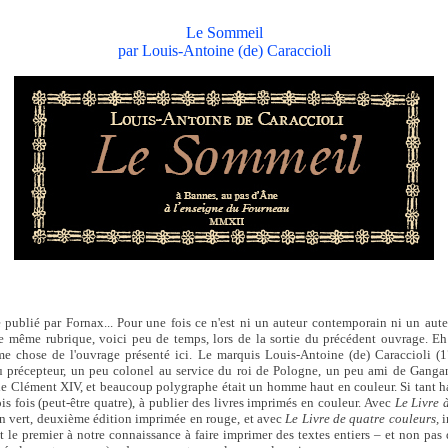
Le Sommeil
par Louis-Antoine (de) Caraccioli
 publié par Fornax... Pour une fois ce n'est ni un auteur contemporain ni un aut
te même rubrique, voici peu de temps, lors de la sortie du précédent ouvrage. Eh
e chose de l'ouvrage présenté ici. Le marquis Louis-Antoine (de) Caraccioli (
u précepteur, un peu colonel au service du roi de Pologne, un peu ami de Gang
e Clément XIV, et beaucoup polygraphe était un homme haut en couleur. Si tant ha
rois fois (peut-être quatre), à publier des livres imprimés en couleur. Avec
Le Livre 
n vert, deuxième édition imprimée en rouge, et avec
Le Livre de quatre couleurs,
i
 fut le premier à notre connaissance à faire imprimer des textes entiers – et non pas 