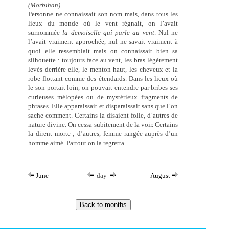
(Morbihan)
.
Personne ne connaissait son nom mais, dans tous les
lieux du monde où le vent régnait, on l’avait
surnommée
la demoiselle qui parle au vent
. Nul ne
l’avait vraiment approchée, nul ne savait vraiment à
quoi elle ressemblait mais on connaissait bien sa
silhouette : toujours face au vent, les bras légèrement
levés derrière elle, le menton haut, les cheveux et la
robe flottant comme des étendards. Dans les lieux où
le son portait loin, on pouvait entendre par bribes ses
curieuses mélopées ou de mystérieux fragments de
phrases. Elle apparaissait et disparaissait sans que l’on
sache comment. Certains la disaient folle, d’autres de
nature divine. On cessa subitement de la voir. Certains
la dirent morte ; d’autres, femme rangée auprès d’un
homme aimé. Partout on la regretta.
June
day
August