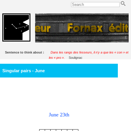
Sentence to think about :
Dans les rangs des fesseurs, il n'y a que les « con » et
les « pro ».
Soulignac
Singular pairs - June
June 23th