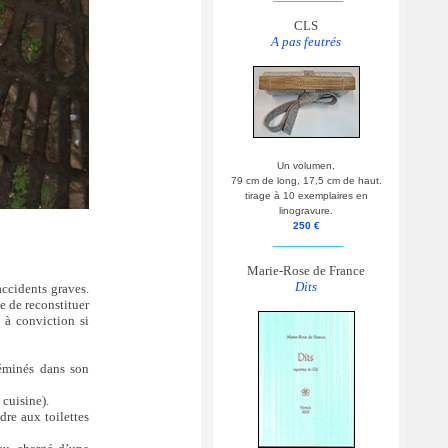
CLS
A pas feutrés
Un volumen,
79 cm de long, 17,5 cm de haut.
tirage à 10 exemplaires en
linogravure.
250 €
__________
Marie-Rose de France
Dits
accidents graves.
e de reconstituer
 à conviction si
éminés dans son
 cuisine).
dre aux toilettes