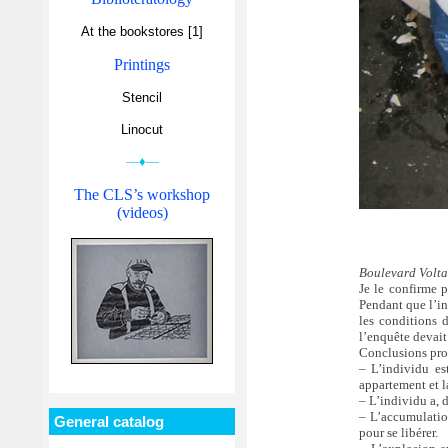
At the bookstores [1]
Printings
Stencil
Linocut
—♦—
The CLS’s workshop
(videos)
Boulevard Voltai
Je le confirme p
Pendant que l’in
les conditions 
l’enquête devait
Conclusions prov
– L’individu e
appartement et l
– L’individu a, d
– L’accumulation
General catalog
pour se libérer.