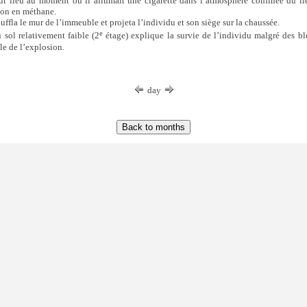
ut lieu au moment où il allumait une cigarette dans l’atmosphère confinée du li
ion en méthane.
uffla le mur de l’immeuble et projeta l’individu et son siège sur la chaussée.
e
 sol relativement faible (2
étage) explique la survie de l’individu malgré des bl
le de l’explosion.
day