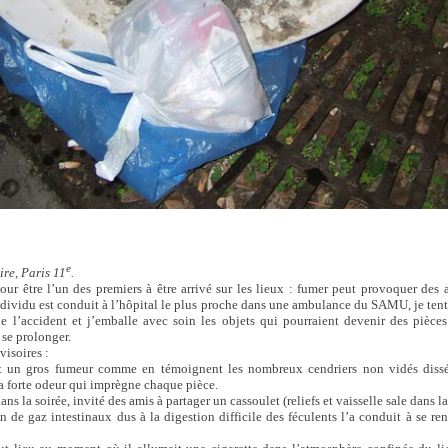
e
re, Paris 11
.
our être l’un des premiers à être arrivé sur les lieux : fumer peut provoquer des 
dividu est conduit à l’hôpital le plus proche dans une ambulance du SAMU, je tent
de l’accident et j’emballe avec soin les objets qui pourraient devenir des pièces
 se prolonger.
isoires :
st un gros fumeur comme en témoignent les nombreux cendriers non vidés diss
a forte odeur qui imprègne chaque pièce.
ans la soirée, invité des amis à partager un cassoulet (reliefs et vaisselle sale dans la
 de gaz intestinaux dus à la digestion difficile des féculents l’a conduit à se ren