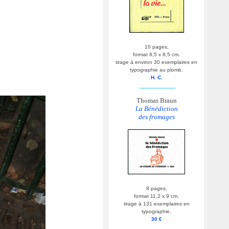
10 pages,
format 8,5 x 8,5 cm.
tirage à environ 30 exemplaires en
typographie au plomb.
H. C.
__________
Thomas Braun
La Bénédiction
des fromages
8 pages,
format 11,2 x 9 cm.
tirage à 131 exemplaires en
typographie.
30 €
__________