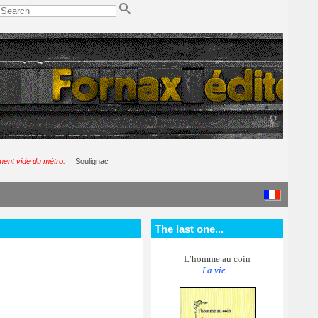
ment vide du métro.
Soulignac
The last one...
L’homme au coin
La vie...