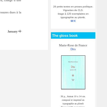
eu, chargé d’une
26 petits textes en proses poétique.
Vignettes de CLS.
essures dues à la
tirage à 120 exemplaires en
typographie au plomb.
60 €
January
The gloss book
Marie-Rose de France
Dits
36 p., format 10 x 14 cm.
composé et imprimé en
typographie au plomb