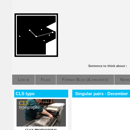
Sentence to think about :
Log in
Files
Fornax Blog (& archives)
News
CLS typo
Singular pairs - December
CLS'S PROFESSIONAL