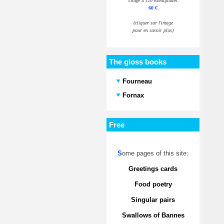
Tirage à 120 exemplaires.
60 €
(cliquer sur l'image
pour en savoir plus)
The gloss books
Fourneau
Fornax
Free
S
ome pages of this site:
Greetings cards
Food poetry
Singular pairs
Swallows of Bannes