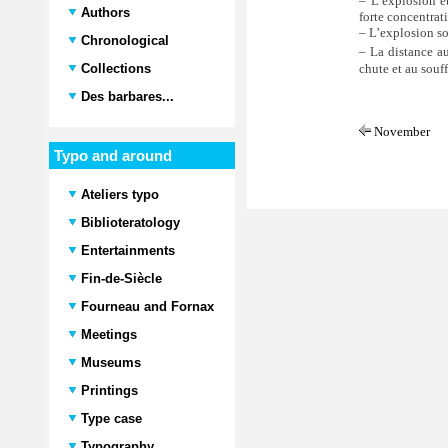
– L’explosion e
Authors
forte concentrat
– L’explosion so
Chronological
– La distance au
chute et au souff
Collections
Des barbares...
November
Typo and around
Ateliers typo
Biblioteratology
Entertainments
Fin-de-Siècle
Fourneau and Fornax
Meetings
Museums
Printings
Type case
Typography