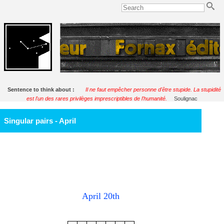
Sentence to think about :
Il ne faut empêcher personne d'être stupide. La stupidité
est l'un des rares privilèges imprescriptibles de l'humanité.
Soulignac
Singular pairs - April
April 20th