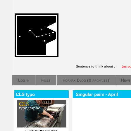
Sentence to think about :
Les po
Log in
Files
Fornax Blog (& archives)
News
CLS typo
Singular pairs - April
CLS'S PROFESSIONAL