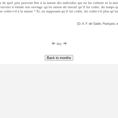
 de quel prix peuvent être à la nature des individus qui ne lui coûtent ni la mo
ouvrier n’estime son ouvrage qu’en raison du travail qu’il lui coûte, du temps q
me coûte-t-il à la nature ? Et, en supposant qu’il lui coûte, lui coûte-t-il plus qu’
(D. A. F. de Sade,
Français, e
day