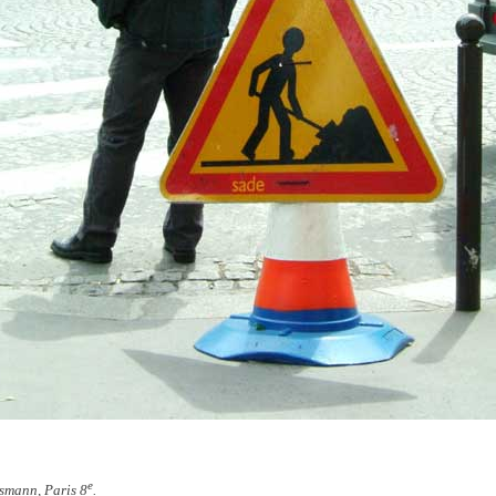
e
smann, Paris 8
.