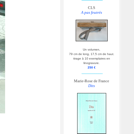
CLS
A pas feutrés
Un volumen,
79 cm de long, 17,5 cm de haut.
tirage à 10 exemplaires en
linogravure.
250 €
__________
Marie-Rose de France
Dits