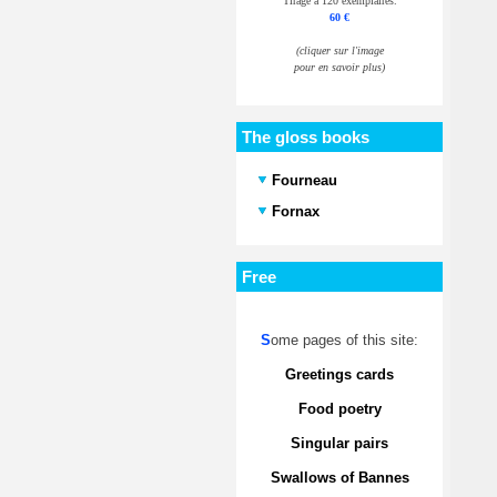
Tirage à 120 exemplaires.
60 €
(cliquer sur l'image
pour en savoir plus)
The gloss books
Fourneau
Fornax
Free
S
ome pages of this site:
Greetings cards
Food poetry
Singular pairs
Swallows of Bannes