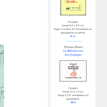
10 pages,
format 8,5 x 8,5 cm.
tirage à environ 30 exemplaires en
typographie au plomb.
H. C.
__________
Thomas Braun
La Bénédiction
des fromages
8 pages,
format 11,2 x 9 cm.
tirage à 131 exemplaires en
typographie.
30 €
__________