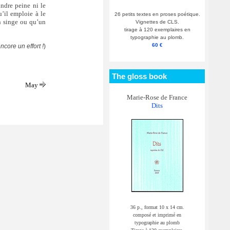
indre peine ni le
u’il emploie à le
26 petits textes en proses poétique.
un singe ou qu’un
Vignettes de CLS.
tirage à 120 exemplaires en
typographie au plomb.
60 €
ncore un effort !
)
The gloss book
May
Marie-Rose de France
Dits
36 p., format 10 x 14 cm.
composé et imprimé en
typographie au plomb