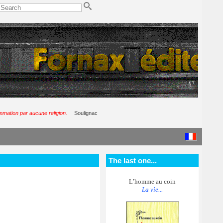
ommation par aucune religion.
Soulignac
The last one...
L’homme au coin
La vie...