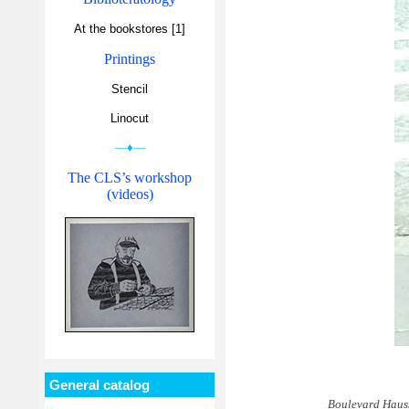
At the bookstores [1]
Printings
Stencil
Linocut
—♦—
The CLS’s workshop
(videos)
General catalog
Boulevard Haus