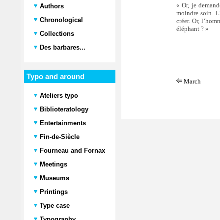
« Or, je demande
Authors
moindre soin. L’
Chronological
créer. Or, l’hom
éléphant ? »
Collections
Des barbares...
Typo and around
March
Ateliers typo
Biblioteratology
Entertainments
Fin-de-Siècle
Fourneau and Fornax
Meetings
Museums
Printings
Type case
Typography