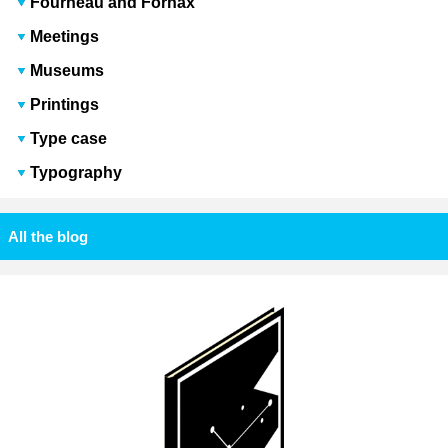
Fourneau and Fornax
Meetings
Museums
Printings
Type case
Typography
All the blog