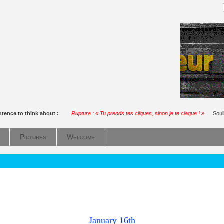
ntence to think about :
Rupture : « Tu prends tes cliques, sinon je te claque ! »
Soul
Pictures
Welcome
January 16th