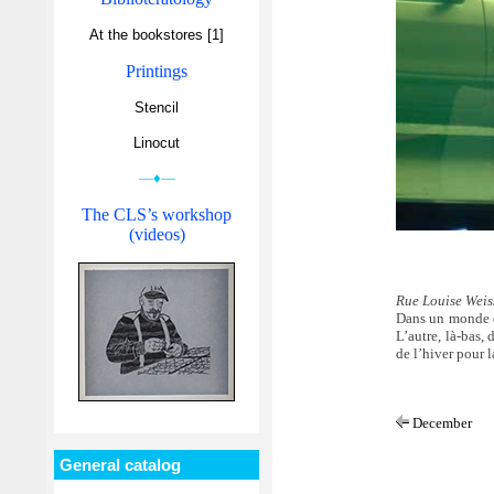
At the bookstores [1]
Printings
Stencil
Linocut
—♦—
The CLS’s workshop
(videos)
Rue Louise Weiss
Dans un monde d
L’autre, là-bas, 
de l’hiver pour l
December
General catalog