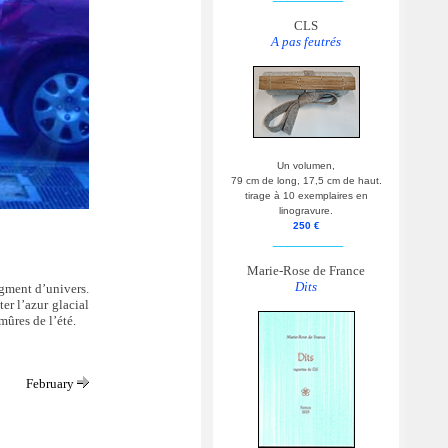
CLS
A pas feutrés
Un volumen,
79 cm de long, 17,5 cm de haut.
tirage à 10 exemplaires en
linogravure.
250 €
__________
Marie-Rose de France
Dits
gment d’univers.
ter l’azur glacial
mûres de l’été.
February