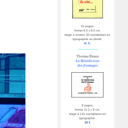
10 pages,
format 8,5 x 8,5 cm.
tirage à environ 30 exemplaires en
typographie au plomb.
H. C.
__________
Thomas Braun
La Bénédiction
des fromages
8 pages,
format 11,2 x 9 cm.
tirage à 131 exemplaires en
typographie.
30 €
__________