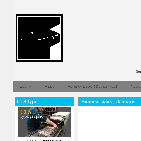
Se
Log in
Files
Fornax Blog (& archives)
News
CLS typo
Singular pairs - January
CLS'S PROFESSIONAL