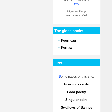
Tirage à 120 exemplaires.
60 €
(cliquer sur l'image
pour en savoir plus)
The gloss books
Fourneau
Fornax
Free
S
ome pages of this site:
Greetings cards
Food poetry
Singular pairs
Swallows of Bannes