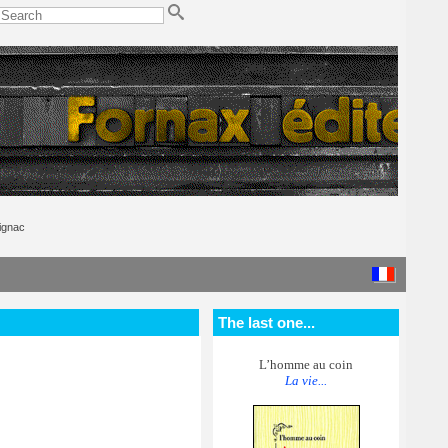
ignac
The last one...
L’homme au coin
La vie...