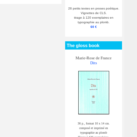
26 petits textes en proses poétique.
Vignettes de CLS.
tirage à 120 exemplaires en
typographie au plomb.
60 €
The gloss book
Marie-Rose de France
Dits
36 p., format 10 x 14 cm.
composé et imprimé en
typographie au plomb