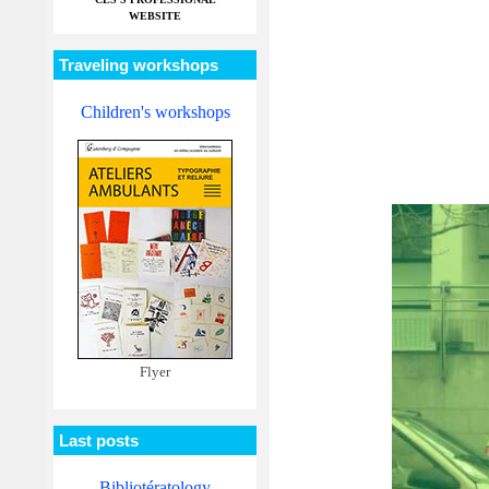
WEBSITE
Traveling workshops
Children's workshops
Flyer
Last posts
Bibliotératology