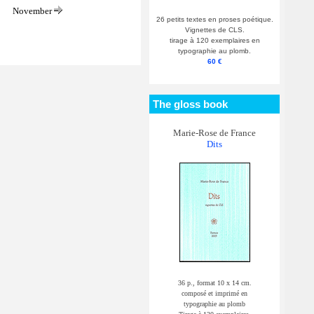
November
26 petits textes en proses poétique.
Vignettes de CLS.
tirage à 120 exemplaires en
typographie au plomb.
60 €
The gloss book
Marie-Rose de France
Dits
36 p., format 10 x 14 cm.
composé et imprimé en
typographie au plomb