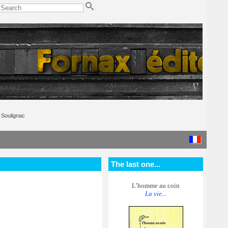
Soulignac
The last one...
L’homme au coin
La vie...