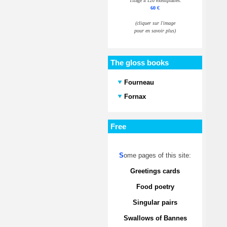
Tirage à 120 exemplaires.
60 €
(cliquer sur l'image
pour en savoir plus)
The gloss books
Fourneau
Fornax
Free
S
ome pages of this site:
Greetings cards
Food poetry
Singular pairs
Swallows of Bannes