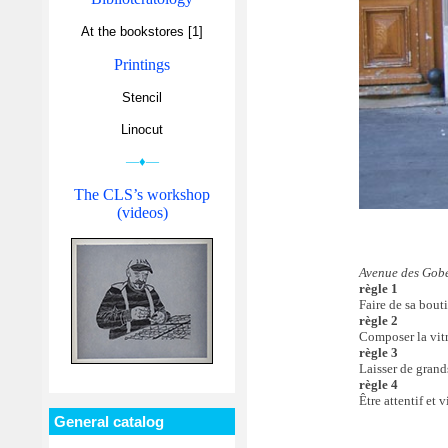
At the bookstores [1]
Printings
Stencil
Linocut
—♦—
The CLS’s workshop
(videos)
Avenue des Gobe
règle 1
Faire de sa bouti
règle 2
Composer la vitr
règle 3
Laisser de grand
règle 4
Être attentif et 
General catalog