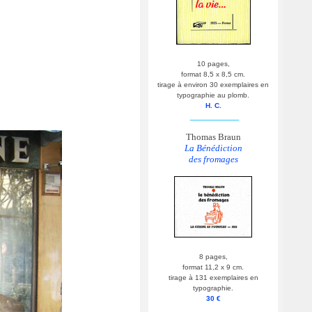
10 pages,
format 8,5 x 8,5 cm.
tirage à environ 30 exemplaires en
typographie au plomb.
H. C.
__________
Thomas Braun
La Bénédiction
des fromages
8 pages,
format 11,2 x 9 cm.
tirage à 131 exemplaires en
typographie.
30 €
__________