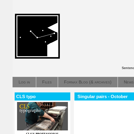
Sentenc
Log in
Files
Fornax Blog (& archives)
News
CLS typo
Singular pairs - October
CLS'S PROFESSIONAL