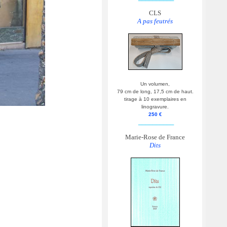
CLS
A pas feutrés
Un volumen,
79 cm de long, 17,5 cm de haut.
tirage à 10 exemplaires en
linogravure.
250 €
__________
Marie-Rose de France
Dits