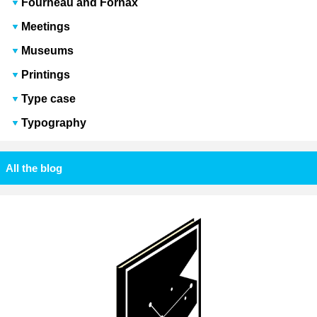
Fourneau and Fornax
Meetings
Museums
Printings
Type case
Typography
All the blog