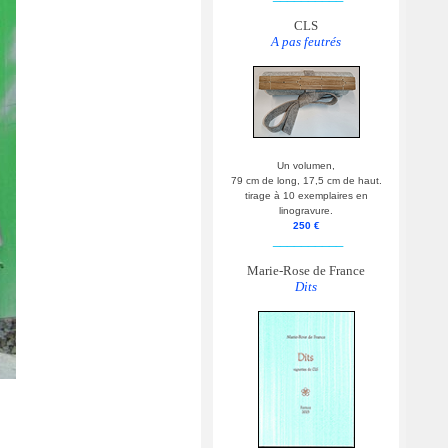
CLS
A pas feutrés
Un volumen,
79 cm de long, 17,5 cm de haut.
tirage à 10 exemplaires en
linogravure.
250 €
__________
Marie-Rose de France
Dits