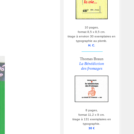
10 pages,
format 8,5 x 8,5 cm.
tirage à environ 30 exemplaires en
typographie au plomb.
H. C.
__________
Thomas Braun
La Bénédiction
des fromages
8 pages,
format 11,2 x 9 cm.
tirage à 131 exemplaires en
typographie.
30 €
__________