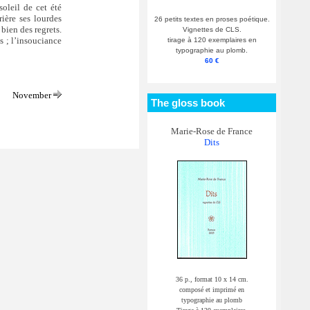
soleil de cet été
ière ses lourdes
26 petits textes en proses poétique.
 bien des regrets.
Vignettes de CLS.
s ; l’insouciance
tirage à 120 exemplaires en
typographie au plomb.
60 €
November
The gloss book
Marie-Rose de France
Dits
36 p., format 10 x 14 cm.
composé et imprimé en
typographie au plomb