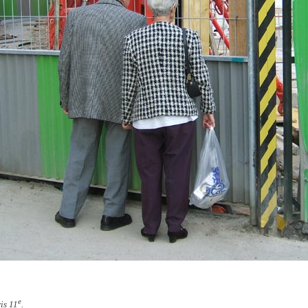
e
is 11
.