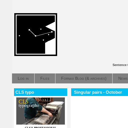
Sentence 
Log in
Files
Fornax Blog (& archives)
News
CLS typo
Singular pairs - October
CLS'S PROFESSIONAL