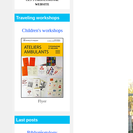
WEBSITE
Traveling workshops
Children's workshops
Flyer
Last posts
Bibliotératology