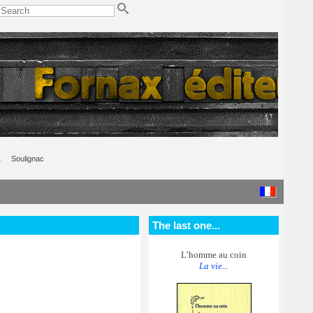
.
Soulignac
The last one...
L’homme au coin
La vie...