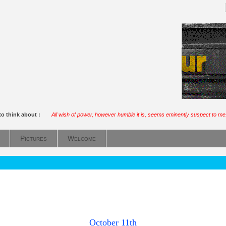
to think about :
All wish of power, however humble it is, seems eminently suspect to me
Pictures
Welcome
October 11th