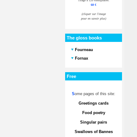
Tirage à 120 exemplaires.
60 €
(cliquer sur l'image
pour en savoir plus)
The gloss books
Fourneau
Fornax
Free
S
ome pages of this site:
Greetings cards
Food poetry
Singular pairs
Swallows of Bannes