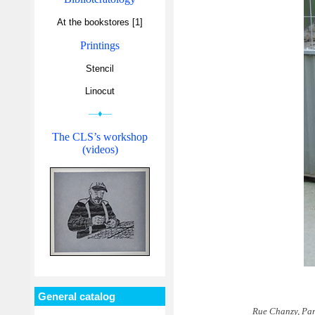
At the bookstores [1]
Printings
Stencil
Linocut
—♦—
The CLS’s workshop
(videos)
General catalog
Rue Chanzy, Par