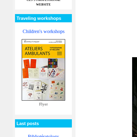
WEBSITE
Traveling workshops
Children's workshops
Flyer
Last posts
Bibliotératology