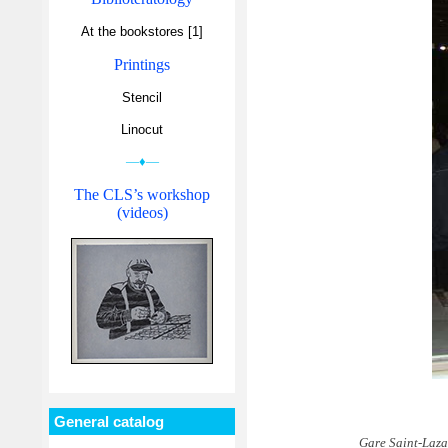
At the bookstores [1]
Printings
Stencil
Linocut
—♦—
The CLS’s workshop
(videos)
General catalog
Gare Saint-Laza