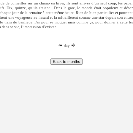
 de corneilles sur un champ en hiver, ils sont arrivés d’un seul coup, les papara
ifs. Dix, quinze, qu’ils étaient... Dans la gare, le monde était populeux et déso
haque jour de la semaine à cette même heure. Rien de bien particulier et pourtan
sirent une voyageuse au hasard et la mitraillèrent comme une star depuis son entré
le train de banlieue. Pas pour se moquer mais comme ça, pour donner à cette fe
 dans sa vie, l’impression d’exister...
day