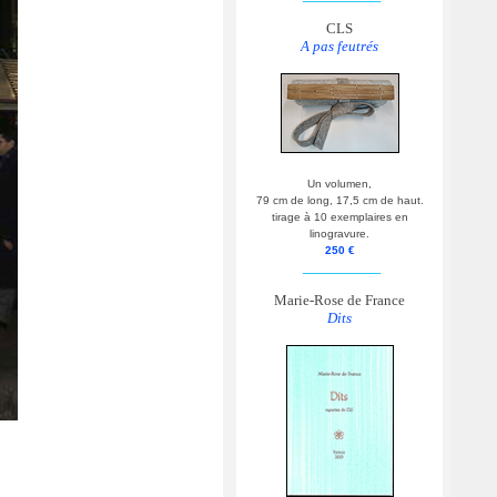
CLS
A pas feutrés
Un volumen,
79 cm de long, 17,5 cm de haut.
tirage à 10 exemplaires en
linogravure.
250 €
__________
Marie-Rose de France
Dits