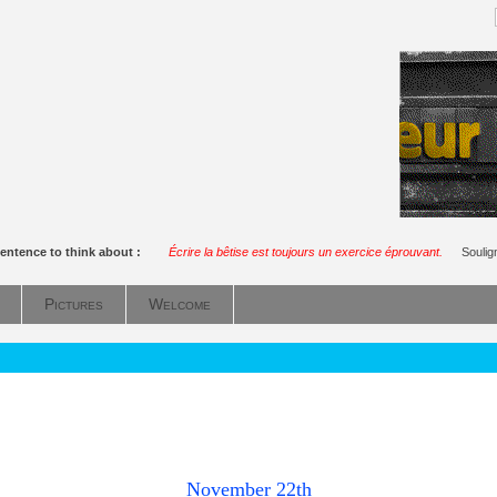
entence to think about :
Écrire la bêtise est toujours un exercice éprouvant.
Soulig
Pictures
Welcome
November 22th