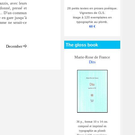
zzis, avec leurs
rdonné, pressé et
26 petits textes en proses poétique.
t... D’un commun
Vignettes de CLS.
e en gare jusqu’à
tirage à 120 exemplaires en
typographie au plomb.
mme ne serait-ce
60 €
The gloss book
December
Marie-Rose de France
Dits
36 p., format 10 x 14 cm.
composé et imprimé en
typographie au plomb