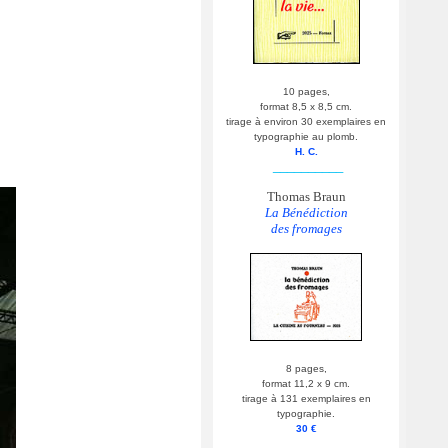
10 pages,
format 8,5 x 8,5 cm.
tirage à environ 30 exemplaires en
typographie au plomb.
H. C.
__________
Thomas Braun
La Bénédiction
des fromages
8 pages,
format 11,2 x 9 cm.
tirage à 131 exemplaires en
typographie.
30 €
__________