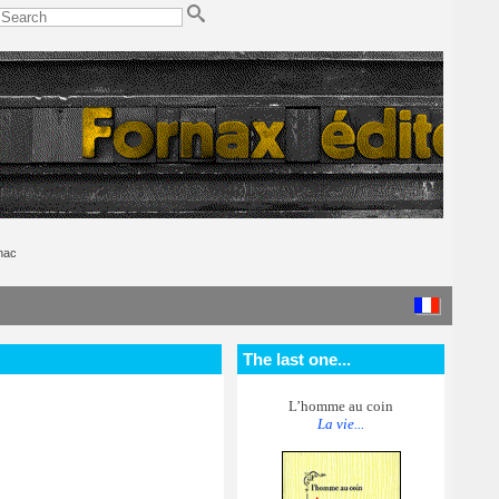
nac
The last one...
L’homme au coin
La vie...