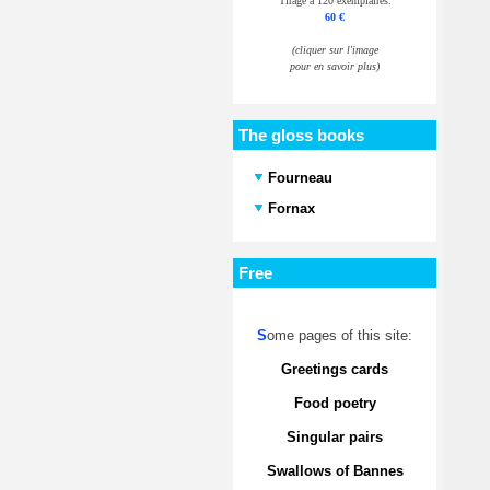
Tirage à 120 exemplaires.
60 €
(cliquer sur l'image
pour en savoir plus)
The gloss books
Fourneau
Fornax
Free
S
ome pages of this site:
Greetings cards
Food poetry
Singular pairs
Swallows of Bannes