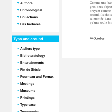
Comme une bande
Authors
gros becs-object
Chronological
bruyant comme c
accord, ils choi
Collections
sa montée dans 
qu’une seule fois
Des barbares...
October
Typo and around
Ateliers typo
Biblioteratology
Entertainments
Fin-de-Siècle
Fourneau and Fornax
Meetings
Museums
Printings
Type case
Typography