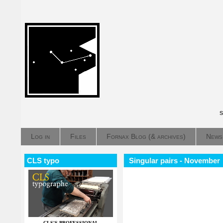
S
Log in
Files
Fornax Blog (& archives)
News
CLS typo
Singular pairs - November
CLS'S PROFESSIONAL