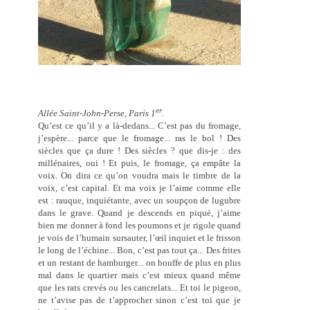
er
Allée Saint-John-Perse, Paris 1
.
Qu’est ce qu’il y a là-dedans... C’est pas du fromage,
j’espère... parce que le fromage... ras le bol ! Des
siècles que ça dure ! Des siècles ? que dis-je : des
millénaires, oui ! Et puis, le fromage, ça empâte la
voix. On dira ce qu’on voudra mais le timbre de la
voix, c’est capital. Et ma voix je l’aime comme elle
est : rauque, inquiétante, avec un soupçon de lugubre
dans le grave. Quand je descends en piqué, j’aime
bien me donner à fond les poumons et je rigole quand
je vois de l’humain sursauter, l’œil inquiet et le frisson
le long de l’échine... Bon, c’est pas tout ça... Des frites
et un restant de hamburger... on bouffe de plus en plus
mal dans le quartier mais c’est mieux quand même
que les rats crevés ou les cancrelats... Et toi le pigeon,
ne t’avise pas de t’approcher sinon c’est toi que je