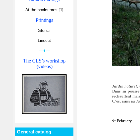
At the bookstores [1]
Printings
Stencil
Linocut
—♦—
The CLS’s workshop
(videos)
Jardin naturel, 
Dans sa pousset
réchauffent mais
C’est ainsi au
Ja
February
General catalog