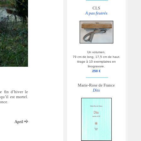
CLS
A pas feutrés
Un volumen,
79 cm de long, 17,5 cm de haut.
tirage à 10 exemplaires en
linogravure.
250 €
__________
Marie-Rose de France
Dits
e fin d’hiver le
qu’il est mortel.
once.
April