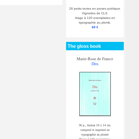
26 petits textes en proses poétique.
Vignettes de CLS.
tirage à 120 exemplaires en
typographie au plomb.
60 €
The gloss book
Marie-Rose de France
Dits
36 p., format 10 x 14 cm.
composé et imprimé en
typographie au plomb