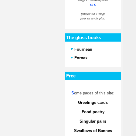
Tirage à 120 exemplaires.
60 €
(cliquer sur l'image
pour en savoir plus)
The gloss books
Fourneau
Fornax
Free
S
ome pages of this site:
Greetings cards
Food poetry
Singular pairs
Swallows of Bannes