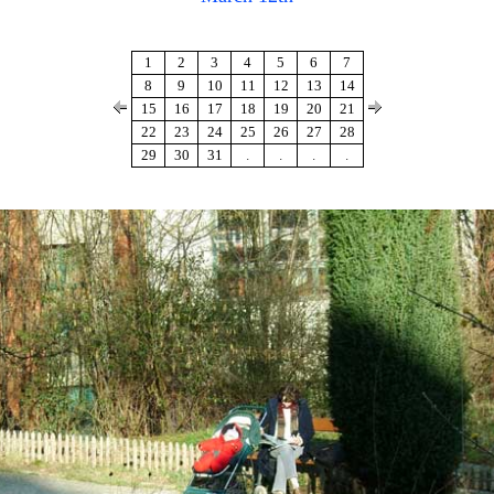
1
2
3
4
5
6
7
8
9
10
11
12
13
14
15
16
17
18
19
20
21
22
23
24
25
26
27
28
29
30
31
.
.
.
.