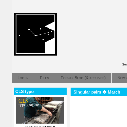
Sen
Log in
Files
Fornax Blog (& archives)
News
CLS typo
Singular pairs � March
CLS'S PROFESSIONAL