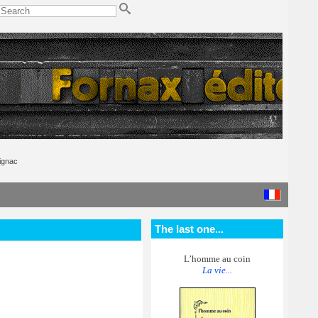
ignac
The last one...
L’homme au coin
La vie...