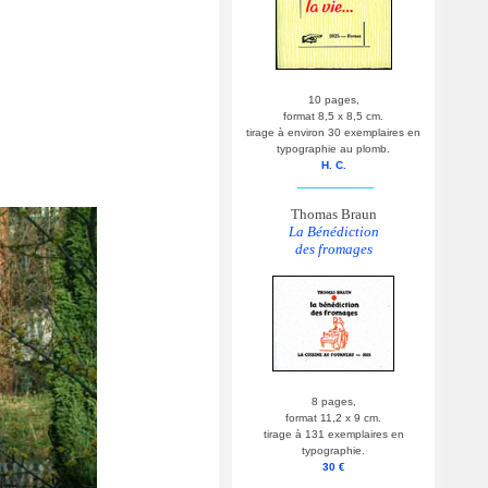
10 pages,
format 8,5 x 8,5 cm.
tirage à environ 30 exemplaires en
typographie au plomb.
H. C.
__________
Thomas Braun
La Bénédiction
des fromages
8 pages,
format 11,2 x 9 cm.
tirage à 131 exemplaires en
typographie.
30 €
__________