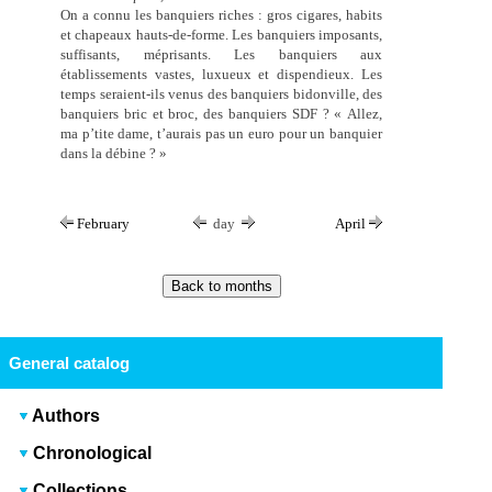
On a connu les banquiers riches : gros cigares, habits
et chapeaux hauts-de-forme. Les banquiers imposants,
suffisants, méprisants. Les banquiers aux
établissements vastes, luxueux et dispendieux. Les
temps seraient-ils venus des banquiers bidonville, des
banquiers bric et broc, des banquiers SDF ? « Allez,
ma p’tite dame, t’aurais pas un euro pour un banquier
dans la débine ? »
February
day
April
General catalog
Authors
Chronological
Collections