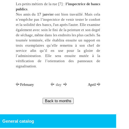
Les petits métiers de la rue [7] :
l’inspectrice de bancs
publics
.
Nos amis du
17 janvier
ont bien travaillé. Mais cela
n’empêche pas l’inspectrice de venir tester le confort
et la solidité des bancs, l'un après l'autre. Elle examine
également avec soin le fini de la peinture et son degré
de séchage, même dans les endroits les plus cachés. Sa
tournée terminée, elle établira ensuite un rapport en
trois exemplaires qu’elle remettra à son chef de
service afin qu’il en use pour la gloire de
l’administration. Elle sera ensuite mutée à la
vérification de l’orientation des panneaux de
signalisation.
February
day
April
General catalog