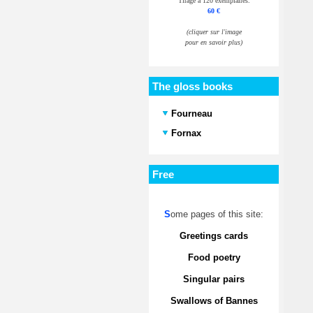
Tirage à 120 exemplaires.
60 €
(cliquer sur l'image
pour en savoir plus)
The gloss books
Fourneau
Fornax
Free
S
ome pages of this site:
Greetings cards
Food poetry
Singular pairs
Swallows of Bannes