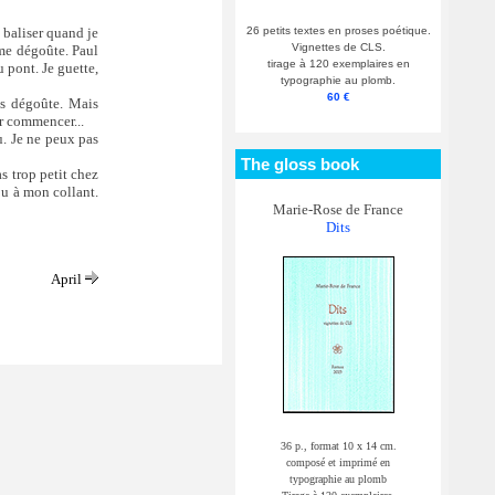
26 petits textes en proses poétique.
à baliser quand je
Vignettes de CLS.
 me dégoûte. Paul
tirage à 120 exemplaires en
u pont. Je guette,
typographie au plomb.
60 €
es dégoûte. Mais
ur commencer...
u. Je ne peux pas
The gloss book
as trop petit chez
ou à mon collant.
Marie-Rose de France
Dits
April
36 p., format 10 x 14 cm.
composé et imprimé en
typographie au plomb