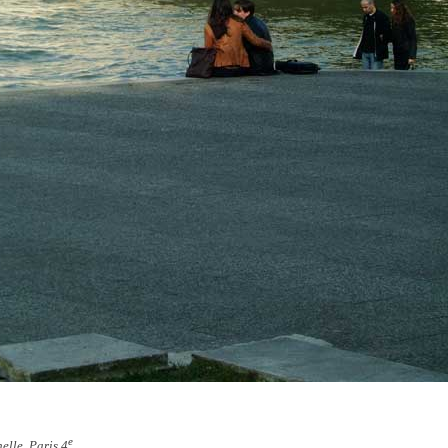
e
elle, Paris 4
.