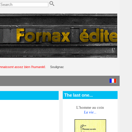
nnaissent assez bien l'humanité.
Soulignac
The last one...
L’homme au coin
La vie...