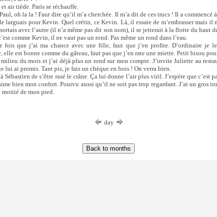
et air tiède. Paris se réchauffe.
aul, oh la la ! Faut dire qu’il m’a cherchée. Il m’a dit de ces trucs ! Il a commencé 
e le larguais pour Kevin. Quel crétin, ce Kevin. Là, il essaie de m’embrasser mais il
 sortais avec l’autre (il n’a même pas dit son nom), il se jetterait à la flotte du haut d
 c’est comme Kevin, il ne vaut pas un rond. Pas même un rond dans l’eau.
 fois que j’ai ma chance avec une fille, faut que j’en profite. D’ordinaire je l
e, elle est bonne comme du gâteau, faut pas que j’en rate une miette. Petit bisou po
 milieu du mois et j’ai déjà plus un rond sur mon compte. J’invite Juliette au resta
je lui ai promis. Tant pis, je fais un chèque en bois ! On verra bien.
à Sébastien de s’être rasé le crâne. Ça lui donne l’air plus viril. J’espère que c’est p
’aime bien mon confort. Pourvu aussi qu’il ne soit pas trop regardant. J’ai un gros tr
a moitié de mon pied.
day