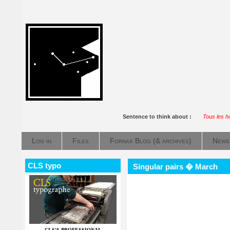
Sentence to think about :
Tous les h
Log in
Files
Fornax Blog (& archives)
News
CLS typo
Singular pairs � March
CLS'S PROFESSIONAL