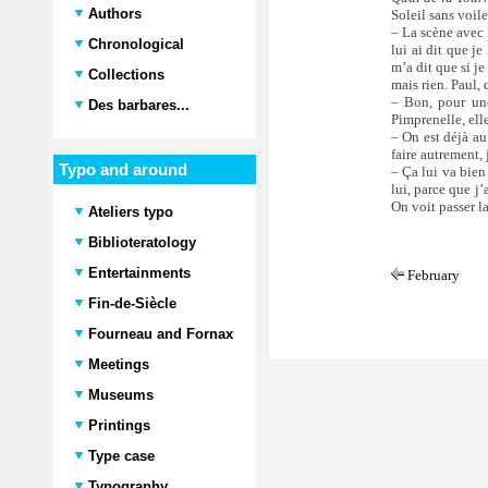
Authors
Soleil sans voile 
– La scène avec P
Chronological
lui ai dit que j
m’a dit que si je
Collections
mais rien. Paul,
– Bon, pour une
Des barbares...
Pimprenelle, ell
– On est déjà au
faire autrement, 
Typo and around
– Ça lui va bien 
lui, parce que j
On voit passer l
Ateliers typo
Biblioteratology
Entertainments
February
Fin-de-Siècle
Fourneau and Fornax
Meetings
Museums
Printings
Type case
Typography