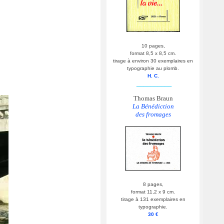
10 pages,
format 8,5 x 8,5 cm.
tirage à environ 30 exemplaires en
typographie au plomb.
H. C.
__________
Thomas Braun
La Bénédiction
des fromages
8 pages,
format 11,2 x 9 cm.
tirage à 131 exemplaires en
typographie.
30 €
__________