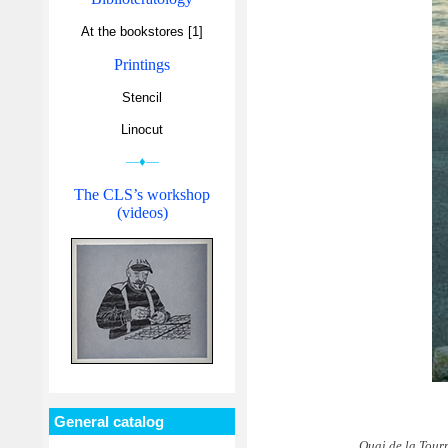
At the bookstores [1]
Printings
Stencil
Linocut
—♦—
The CLS’s workshop
(videos)
General catalog
Quai de la Tourn