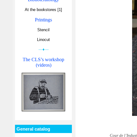
At the bookstores [1]
Printings
Stencil
Linocut
—♦—
The CLS’s workshop
(videos)
General catalog
Cour de l’Indust