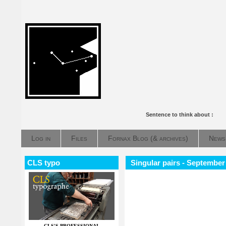
Sentence to think about :
Log in
Files
Fornax Blog (& archives)
News
CLS typo
Singular pairs - September
CLS'S PROFESSIONAL