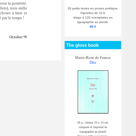
our la postérité.
lets), trois mille
26 petits textes en proses poétique.
choses à faire et
Vignettes de CLS.
 par le temps !
tirage à 120 exemplaires en
typographie au plomb.
60 €
October
The gloss book
Marie-Rose de France
Dits
36 p., format 10 x 14 cm.
composé et imprimé en
typographie au plomb