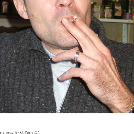
e
rie, escalier G, Paris 11
.