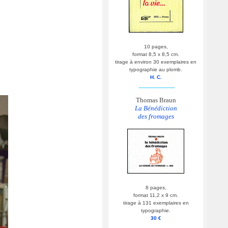
10 pages,
format 8,5 x 8,5 cm.
tirage à environ 30 exemplaires en
typographie au plomb.
H. C.
__________
Thomas Braun
La Bénédiction
des fromages
8 pages,
format 11,2 x 9 cm.
tirage à 131 exemplaires en
typographie.
30 €
__________