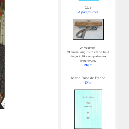
CLS
A pas feutrés
Un volumen,
79 cm de long, 17,5 cm de haut.
tirage à 10 exemplaires en
linogravure.
250 €
__________
Marie-Rose de France
Dits