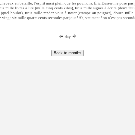
cheveux en bataille, l’esprit aussi plein que les poumons, Éric Dussert ne pose pas p
is mille livres à lire (mille cinq cents kilos), trois mille signes à écrire (deux feuil
(quel boulot), trois mille rendez-vous à noter (crampe au poignet), douze mille 
-vingt-six mille quatre cents secondes par jour ! Ah, vraiment ! on n’est pas secondé
day