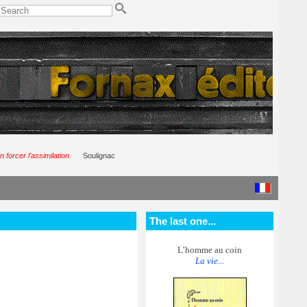
 forcer l’assimilation.
Soulignac
The last one...
L’homme au coin
La vie...