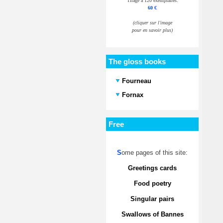
Tirage à 120 exemplaires.
60 €
(cliquer sur l'image
pour en savoir plus)
The gloss books
Fourneau
Fornax
Free
S
ome pages of this site:
Greetings cards
Food poetry
Singular pairs
Swallows of Bannes