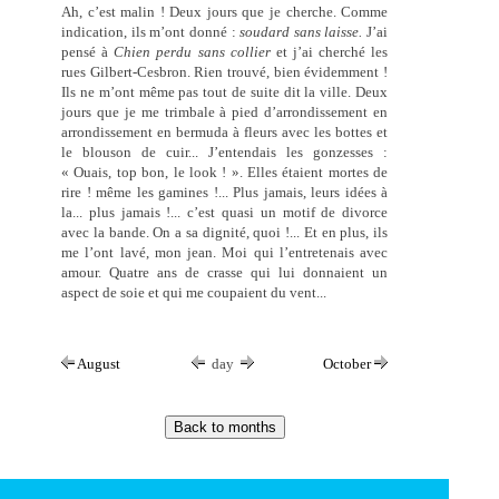
Ah, c’est malin ! Deux jours que je cherche. Comme
indication, ils m’ont donné :
soudard sans laisse.
J’ai
pensé à
Chien perdu sans collier
et j’ai cherché les
rues Gilbert-Cesbron. Rien trouvé, bien évidemment !
Ils ne m’ont même pas tout de suite dit la ville. Deux
jours que je me trimbale à pied d’arrondissement en
arrondissement en bermuda à fleurs avec les bottes et
le blouson de cuir... J’entendais les gonzesses :
« Ouais, top bon, le look ! ». Elles étaient mortes de
rire ! même les gamines !... Plus jamais, leurs idées à
la... plus jamais !... c’est quasi un motif de divorce
avec la bande. On a sa dignité, quoi !... Et en plus, ils
me l’ont lavé, mon jean. Moi qui l’entretenais avec
amour. Quatre ans de crasse qui lui donnaient un
aspect de soie et qui me coupaient du vent...
August
day
October