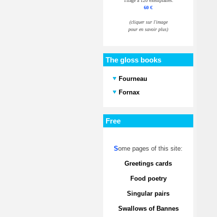
Tirage à 120 exemplaires.
60 €
(cliquer sur l'image
pour en savoir plus)
The gloss books
Fourneau
Fornax
Free
S
ome pages of this site:
Greetings cards
Food poetry
Singular pairs
Swallows of Bannes