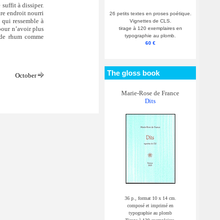
suffit à dissiper.
tre endroit nourri
26 petits textes en proses poétique.
 qui ressemble à
Vignettes de CLS.
pour n’avoir plus
tirage à 120 exemplaires en
typographie au plomb.
le de rhum comme
60 €
The gloss book
October
Marie-Rose de France
Dits
36 p., format 10 x 14 cm.
composé et imprimé en
typographie au plomb