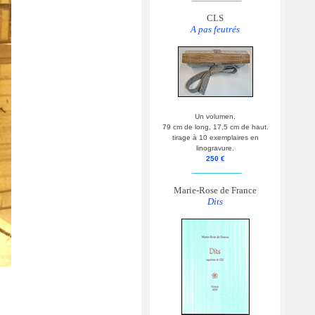
CLS
A pas feutrés
Un volumen,
79 cm de long, 17,5 cm de haut.
tirage à 10 exemplaires en
linogravure.
250 €
__________
Marie-Rose de France
Dits