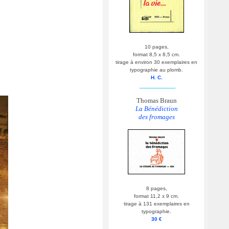
10 pages,
format 8,5 x 8,5 cm.
tirage à environ 30 exemplaires en
typographie au plomb.
H. C.
__________
Thomas Braun
La Bénédiction
des fromages
8 pages,
format 11,2 x 9 cm.
tirage à 131 exemplaires en
typographie.
30 €
__________