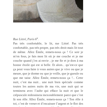
e
Rue Littré, Paris 6
.
Pas très confortable, le lit, rue Littré. Pas très
confortable, pas très propre, pas très droit mais lit tout
de même. Allez Émile, remets-nous ça ! Ce soir je
m’en fous, je fais mon lit où je me couche et je me
couche quand j’en ai envie ; je me fie et je dors à ma
bonne étoile qui est si belle. Et alors... qu’est-ce que
ça peut vous faire à vous autres que je vive ou que je
meure, que je dorme ou que je veille, que je gueule ou
que me taise. Allez Émile, remets-nous ça !... Cette
nuit, c’est ma nuit... une nuit bien spéciale comme
toutes les autres nuits de ma vie, une nuit qui se
terminera avec l’aube qui efface la nuit et que le
crépuscule redessinera inexorablement parce que c’est
là son rôle. Allez Émile, remets-nous ça ! Ton rôle à
toi, c’est de verser et d’encaisser l’argent et le flot des