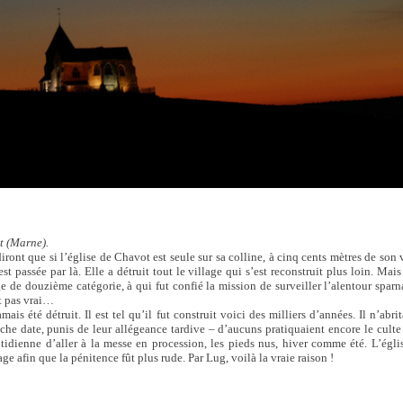
t (Marne).
ront que si l’église de Chavot est seule sur sa colline, à cinq cents mètres de son v
st passée par là. Elle a détruit tout le village qui s’est reconstruit plus loin. Mais
ge de douzième catégorie, à qui fut confié la mission de surveiller l’alentour sparna
t pas vrai…
mais été détruit. Il est tel qu’il fut construit voici des milliers d’années. Il n’abri
îche date, punis de leur allégeance tardive – d’aucuns pratiquaient encore le culte
tidienne d’aller à la messe en procession, les pieds nus, hiver comme été. L’égl
ge afin que la pénitence fût plus rude. Par Lug, voilà la vraie raison !