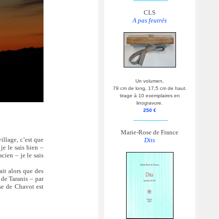
CLS
A pas feutrés
Un volumen,
79 cm de long, 17,5 cm de haut.
tirage à 10 exemplaires en
linogravure.
250 €
__________
Marie-Rose de France
illage, c’est que
Dits
 je le sais bien –
cien – je le sais
tait alors que des
 de Taranis – par
ise de Chavot est