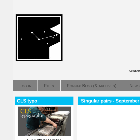
Senten
Log in
Files
Fornax Blog (& archives)
News
CLS typo
Singular pairs - September
CLS'S PROFESSIONAL