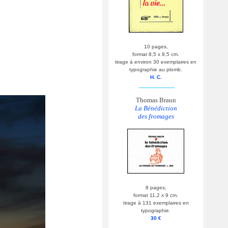
10 pages,
format 8,5 x 8,5 cm.
tirage à environ 30 exemplaires en
typographie au plomb.
H. C.
__________
Thomas Braun
La Bénédiction
des fromages
8 pages,
format 11,2 x 9 cm.
tirage à 131 exemplaires en
typographie.
30 €
__________