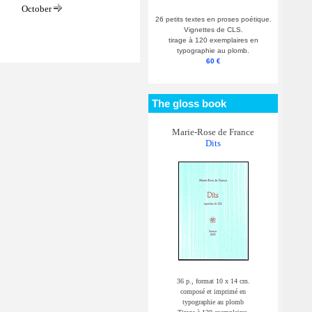
October
26 petits textes en proses poétique.
Vignettes de CLS.
tirage à 120 exemplaires en
typographie au plomb.
60 €
The gloss book
Marie-Rose de France
Dits
36 p., format 10 x 14 cm.
composé et imprimé en
typographie au plomb