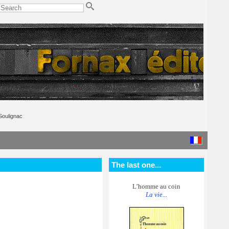
Soulignac
The last one...
L’homme au coin
La vie...