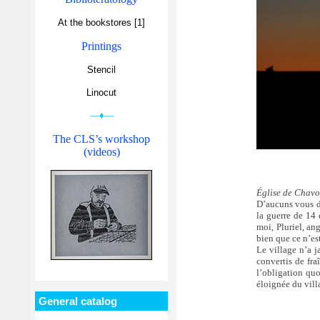
At the bookstores [1]
Printings
Stencil
Linocut
—♦—
The CLS’s workshop
(videos)
Église de Chavo
D’aucuns vous di
la guerre de 14 e
moi, Pluriel, an
bien que ce n’es
Le village n’a ja
convertis de fra
l’obligation quo
éloignée du villa
General catalog