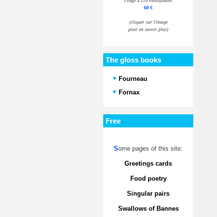
Tirage à 120 exemplaires.
60 €
(cliquer sur l'image
pour en savoir plus)
The gloss books
Fourneau
Fornax
Free
S
ome pages of this site:
Greetings cards
Food poetry
Singular pairs
Swallows of Bannes